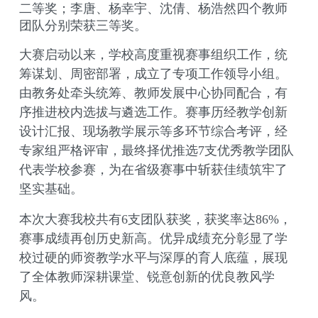
二等奖；李唐、杨幸宇、沈倩、杨浩然四个教师
团队
分别
荣获三等奖。
大赛启动以来，学校高度重视赛事组织工作，统
筹谋划、周密部署，成立了专项工作领导小组。
由教务处牵头统筹、教师发展中心协同配合，有
序推进校内选拔与遴选工作。赛事历经教学创新
设计汇报、现场教学展示等多环节综合考评，经
专家组严格评审，最终择优推选
7支优秀教学团队
代表学校参赛，为在省级赛事中斩获佳绩筑牢了
坚实基础。
本次大赛我校共有
6支团队获奖，获奖率达86%，
赛事成绩再创历史新高。优异成绩充分彰显了学
校过硬的师资教学水平与深厚的育人底蕴，展现
了全体教师深耕课堂、锐意创新的优良教风学
风。